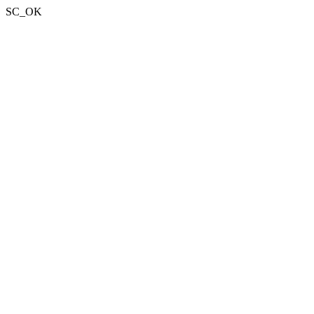
SC_OK