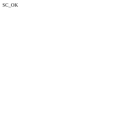
SC_OK