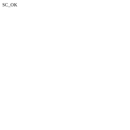
SC_OK