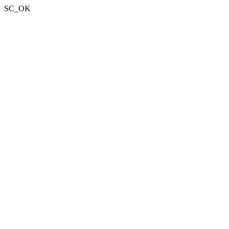
SC_OK